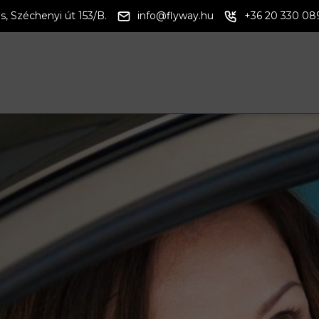
s, Széchenyi út 153/B.
info@flyway.hu
+36 20 330 08