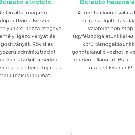
Bérautó átvétele
Bérautó használa
Az Ön által megadott
A megfelelően kiválasz
időpontban érkezzen
extra szolgáltatásokka
helyünkre, hozza magával
valamint non-stop
emélyi igazolványát és
ügyfélszolgálatunkkal és 
ogosítványát. Rövid és
körű támogatásunkk
yszerű adminisztrációt
gondtalanul élvezheti a v
etően, átadjuk a bérleti
minden pillanatát. Bizto
ződést és a bérautóját, és
utazást kívánunk!
már útnak is indulhat.