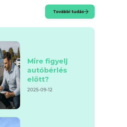
További tudás
Mire figyelj
autóbérlés
előtt?
2025-09-12