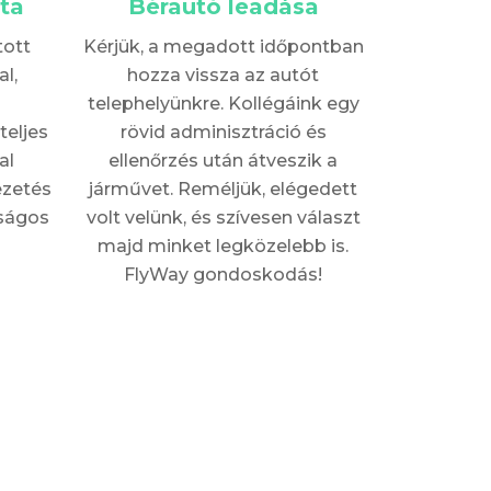
ta
Bérautó leadása
tott
Kérjük, a megadott időpontban
l,
hozza vissza az autót
telephelyünkre. Kollégáink egy
teljes
rövid adminisztráció és
al
ellenőrzés után átveszik a
ezetés
járművet. Reméljük, elégedett
nságos
volt velünk, és szívesen választ
majd minket legközelebb is.
FlyWay gondoskodás!