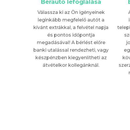
Bérautó lefoglalása
Válassza ki az Ön igényeinek
leginkább megfelelő autót a
kívánt extrákkal, a felvétel napja
telep
és pontos időpontja
sz
megadásával! A bérlést előre
j
banki utalással rendezheti, vagy
eg
készpénzben kiegyenlítheti az
köv
átvételkor kollegánknál.
szer