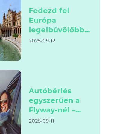
Fedezd fel
Európa
legelbűvölőbb
őszi úti céljait
2025-09-12
Autóbérlés
egyszerűen a
Flyway-nél –
minden, amit
2025-09-11
tudnod kell