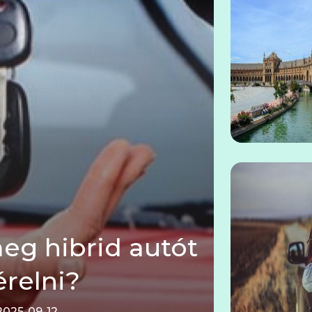
meg hibrid autót
érelni?
2025-09-12