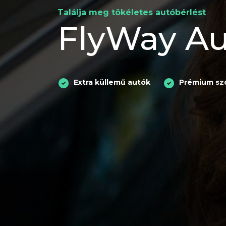
Találja meg tökéletes autóbérlést
FlyWay Au
Extra küllemű autók
Prémium szo