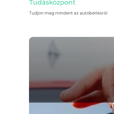
Tudásközpont
Tudjon meg mindent az autóbérlésröl