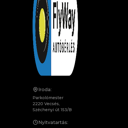
Iroda:
Parkolómester
2220 Vecsés,
Széchenyi út 153/B
Nyitvatartás: