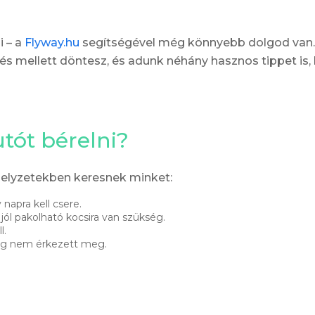
i – a
Flyway.hu
segítségével még könnyebb dolgod van.
és mellett döntesz, és adunk néhány hasznos tippet is,
tót bérelni?
helyzetekben keresnek minket:
 napra kell csere.
jól pakolható kocsira van szükség.
l.
még nem érkezett meg.