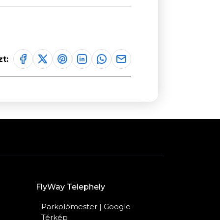
t:
FlyWay Telephely
Parkolómester | Google
Térkép