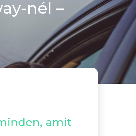
ay-nél –
 minden, amit