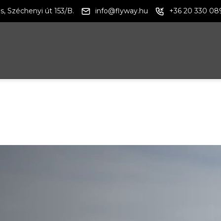
s, Széchenyi út 153/B.
info@flyway.hu
+36 20 330 08