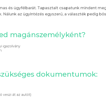
lmas és ügyfélbarát. Tapasztalt csapatunk mindent meg
. Nálunk az ügyintézés egyszerű, a választék pedig bő
éged magánszemélyként?
i igazolvány
m
 szükséges dokumentumok:
 veszi át az autót)