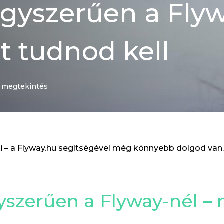
gyszerűen a Flyw
t tudnod kell
 megtekintés
i – a Flyway.hu segítségével még könnyebb dolgod van.
yszerűen a Flyway-nél –