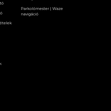
tó
Parkolómester | Waze
tó
navigáció
tételek
k