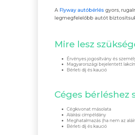
A
Flyway autóbérlés
gyors, ruga
legmegfelelőbb autót biztosítsuk
Mire lesz szüks
Érvényes jogosítvány és személy
Magyarországi bejelentett lakcí
Bérleti díj és kaució
Céges bérléshez
Cégkivonat másolata
Aláírási címpéldány
Meghatalmazás (ha nem az aláíró
Bérleti díj és kaució