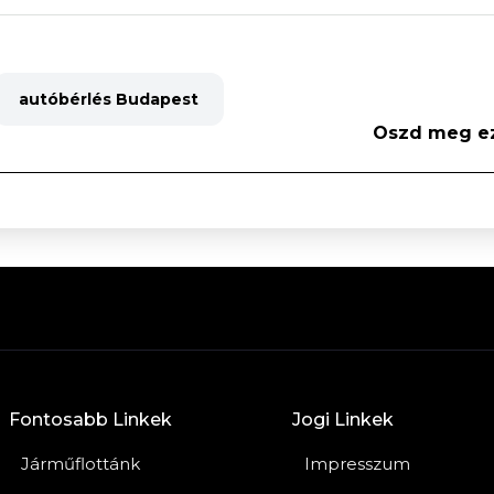
autóbérlés Budapest
Oszd meg ez
Fontosabb Linkek
Jogi Linkek
Járműflottánk
Impresszum