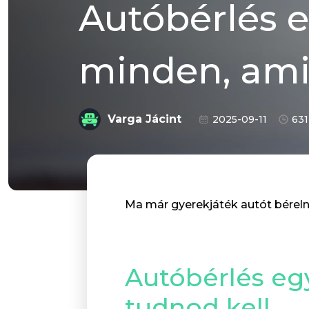
Autóbérlés e
minden, ami
Varga Jácint
2025-09-11
631
Ma már gyerekjáték autót béreln
Autóbérlés eg
tudnod kell