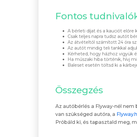
Fontos tudnivaló
A bérleti díjat és a kauciót előre k
Csak teljes napra tudsz autót bér
Az átvételtől számított 24 óra s
Az autót mindig teli tankkal adjuk 
Kérheted, hogy házhoz vigyük és
Ha műszaki hiba történik, hívj m
Baleset esetén töltsd ki a kárbej
Összegzés
Az autóbérlés a Flyway-nél nem b
van szükséged autóra, a
Flyway.
Próbáld ki, és tapasztald meg, m