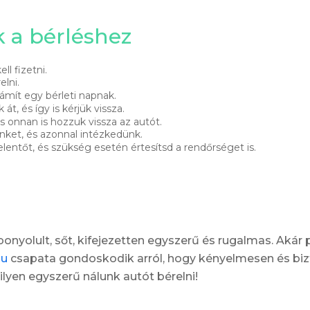
k a bérléshez
ell fizetni.
elni.
zámít egy bérleti napnak.
át, és így is kérjük vissza.
 onnan is hozzuk vissza az autót.
inket, és azonnal intézkedünk.
elentőt, és szükség esetén értesítsd a rendőrséget is.
onyolult, sőt, kifejezetten egyszerű és rugalmas. Akár 
hu
csapata gondoskodik arról, hogy kényelmesen és bi
ilyen egyszerű nálunk autót bérelni!